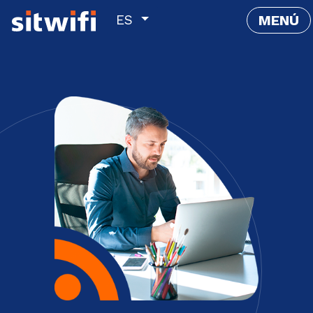
ES
MENÚ