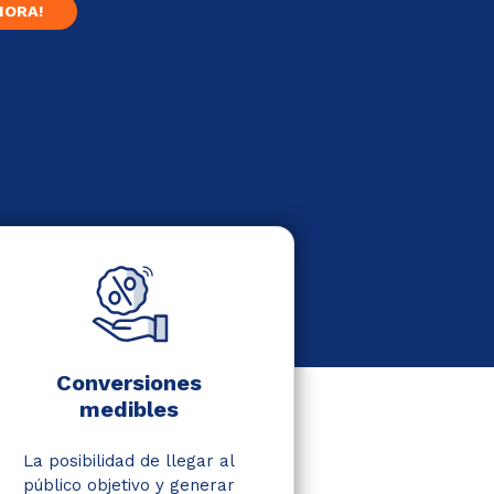
HORA!
Conversiones
medibles
La posibilidad de llegar al
público objetivo y generar