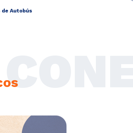
 de Autobús
CON
cos